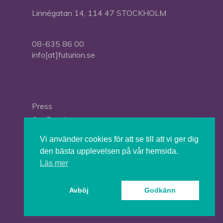
Linnégatan 14, 114 47 STOCKHOLM
08-635 86 00
info[at]futurion.se
Press
Om Futurion
Futurion in English
Vi använder cookies för att se till att vi ger dig
den bästa upplevelsen på vår hemsida.
Läs mer
© 2026 Tankesmedjan Futurion.
Avböj
Godkänn
twitter
facebook
linkedin
instagram
spotify