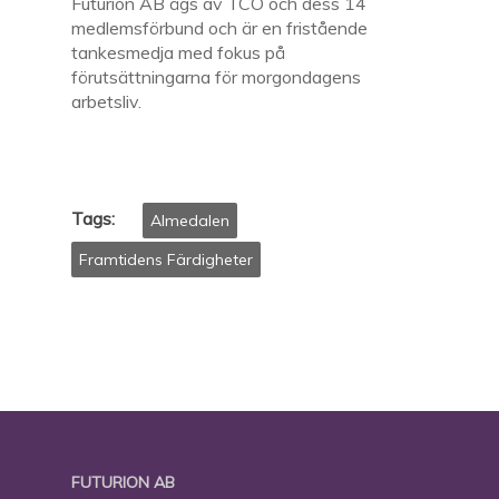
Futurion AB ägs av TCO och dess 14
medlemsförbund och är en fristående
tankesmedja med fokus på
förutsättningarna för morgondagens
arbetsliv.
Tags:
Almedalen
Framtidens Färdigheter
FUTURION AB