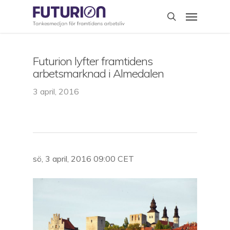
Skip
Menu
to
search
main
content
Futurion lyfter framtidens
arbetsmarknad i Almedalen
3 april, 2016
sö, 3 april, 2016 09:00 CET