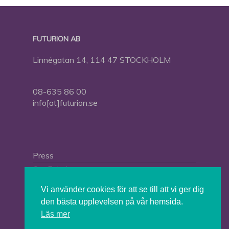
FUTURION AB
Linnégatan 14, 114 47 STOCKHOLM
08-635 86 00
info[at]futurion.se
Press
Om Futurion
Futurion in English
Vi använder cookies för att se till att vi ger dig
den bästa upplevelsen på vår hemsida.
Läs mer