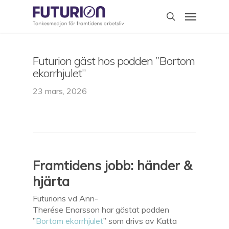
Skip
Menu
to
search
main
content
Futurion gäst hos podden ”Bortom
ekorrhjulet”
23 mars, 2026
Framtidens jobb: händer &
hjärta
Futurions vd Ann-
Therése Enarsson har gästat podden
”
Bortom ekorrhjulet
” som drivs av Katta