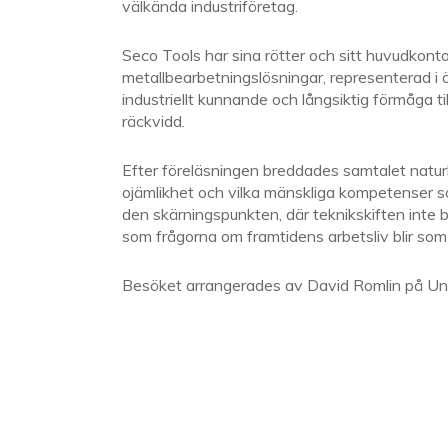
välkända industriföretag.
Seco Tools har sina rötter och sitt huvudkonto
metallbearbetningslösningar, representerad i ö
industriellt kunnande och långsiktig förmåga til
räckvidd.
Efter föreläsningen breddades samtalet naturlig
ojämlikhet och vilka mänskliga kompetenser som 
den skärningspunkten, där teknikskiften inte 
som frågorna om framtidens arbetsliv blir so
Besöket arrangerades av David Romlin på Un