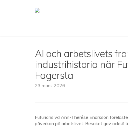
Skip
to
main
content
AI och arbetslivets f
industrihistoria när F
Fagersta
23 mars, 2026
Futurions vd Ann-Therése Enarsson föreläste 
påverkan på arbetslivet. Besöket gav också till