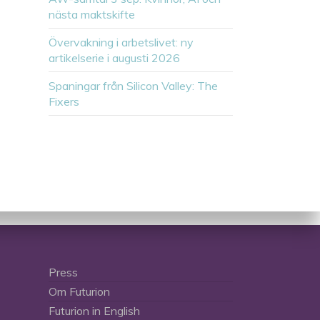
nästa maktskifte
Övervakning i arbetslivet: ny
artikelserie i augusti 2026
Spaningar från Silicon Valley: The
Fixers
Press
Om Futurion
Futurion in English