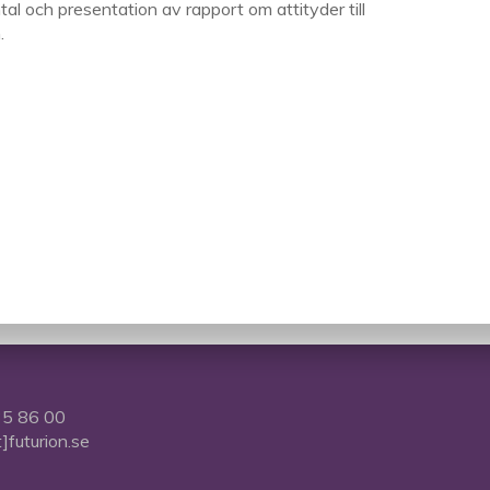
amtal och presentation av rapport om attityder till
.
5 86 00
t]futurion.se