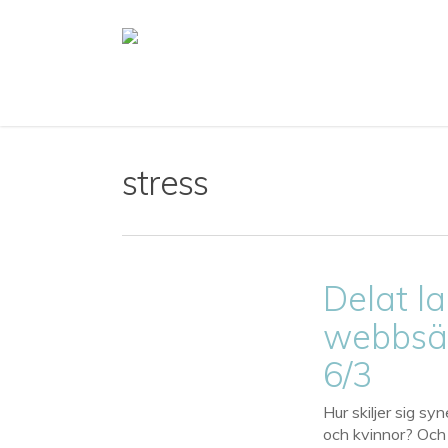
Skip
to
main
content
stress
Delat l
webbsä
6/3
Hur skiljer sig s
och kvinnor? Och