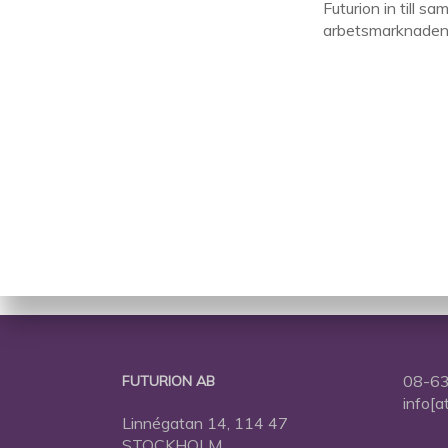
Futurion in till s
arbetsmarknaden
08-63
FUTURION AB
info[a
Linnégatan 14, 114 47
STOCKHOLM