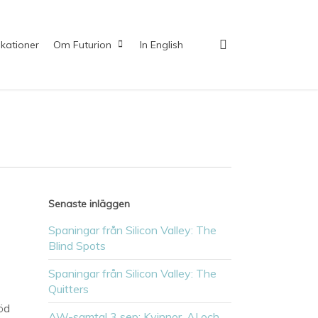
search
ikationer
Om Futurion
In English
Senaste inläggen
Spaningar från Silicon Valley: The
n
Blind Spots
Spaningar från Silicon Valley: The
Quitters
öd
AW-samtal 3 sep: Kvinnor, AI och