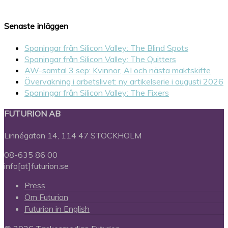
Senaste inläggen
Spaningar från Silicon Valley: The Blind Spots
Spaningar från Silicon Valley: The Quitters
AW-samtal 3 sep: Kvinnor, AI och nästa maktskifte
Övervakning i arbetslivet: ny artikelserie i augusti 2026
Spaningar från Silicon Valley: The Fixers
FUTURION AB
Linnégatan 14, 114 47 STOCKHOLM
08-635 86 00
info[at]futurion.se
Press
Om Futurion
Futurion in English