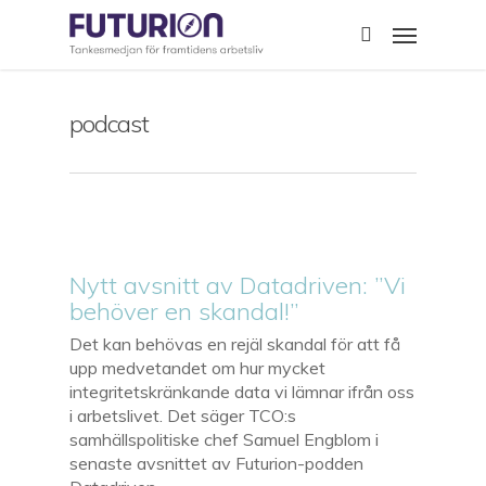
Skip
Menu
to
search
main
content
podcast
Nytt avsnitt av Datadriven: ”Vi
behöver en skandal!”
Det kan behövas en rejäl skandal för att få
upp medvetandet om hur mycket
integritetskränkande data vi lämnar ifrån oss
i arbetslivet. Det säger TCO:s
samhällspolitiske chef Samuel Engblom i
senaste avsnittet av Futurion-podden