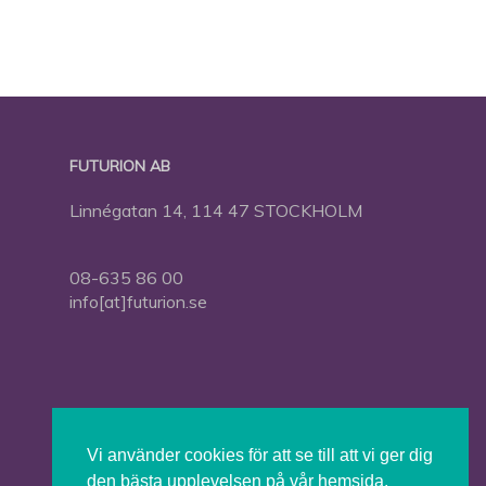
FUTURION AB
Linnégatan 14, 114 47 STOCKHOLM
08-635 86 00
info[at]futurion.se
Press
Om Futurion
Vi använder cookies för att se till att vi ger dig
Futurion in English
den bästa upplevelsen på vår hemsida.