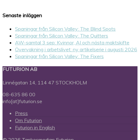
Senaste inläggen
Spaningar från Silicon Valley: The Blind Spots
Spaningar från Silicon Valley: The Quitters
AW-samtal 3 sep: Kvinnor, AI och nästa maktskifte
Övervakning i arbetslivet: ny artikelserie i augusti 2026
Spaningar från Silicon Valley: The Fixers
FUTURION AB
Linnégatan 14, 114 47 STOCKHOLM
08-635 86 00
info[at]futurion.se
Press
Om Futurion
Futurion in English
© 2026 Tankesmedjan Futurion.