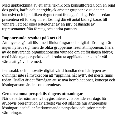
Med uppbackning av ett antal teknik och konsultföretag och en rejäl
dos godis, kaffe och energidryck arbetar grupper av studenter
intensivt och i praktiken dygnet runt fredag-söndag. För att sedan
presentera ett förslag till en lösning där ett antal bidrag koras till
vinnare i ett par olika kategorier av en jury bestående av
representanter från företag och andra partners.
Imponerande resultat på kort tid
Att mycket går att lösa med flinka fingrar och digitala lösningar är
ingen nyhet i sig, men de olika gruppernas resultat imponerar. Flera
av de närvarande organisationerna vittnade om att förslagen bidrog
med både nya perspektiv och konkreta applikationer som är väl
värda att gå vidare med.
I en snabb och innovativ digital värld handlar den här typen av
övningar inte så mycket om att ”uppfinna nåt nytt”, det mesta finns
redan. Istället är det förmågan att se nya kombinationer, koncept och
lösningar som är det som premieras.
Gemensamma perspektiv dagens utmaningar
När det efter närmare två dygns intensivt labbande var dags för
gruppvis presentation av arbetet var det slående hur gruppernas
lösningar innehåller återkommande perspektiv och prioriterade
värderingar.