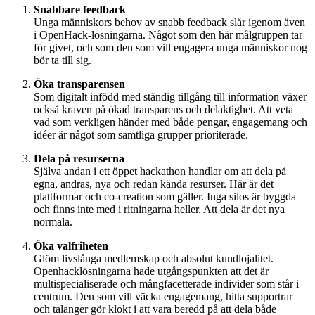
Snabbare feedback
Unga människors behov av snabb feedback slår igenom även
i OpenHack-lösningarna. Något som den här målgruppen tar
för givet, och som den som vill engagera unga människor nog
bör ta till sig.
Öka transparensen
Som digitalt infödd med ständig tillgång till information växer
också kraven på ökad transparens och delaktighet. Att veta
vad som verkligen händer med både pengar, engagemang och
idéer är något som samtliga grupper prioriterade.
Dela på resurserna
Själva andan i ett öppet hackathon handlar om att dela på
egna, andras, nya och redan kända resurser. Här är det
plattformar och co-creation som gäller. Inga silos är byggda
och finns inte med i ritningarna heller. Att dela är det nya
normala.
Öka valfriheten
Glöm livslånga medlemskap och absolut kundlojalitet.
Openhacklösningarna hade utgångspunkten att det är
multispecialiserade och mångfacetterade individer som står i
centrum. Den som vill väcka engagemang, hitta supportrar
och talanger gör klokt i att vara beredd på att dela både