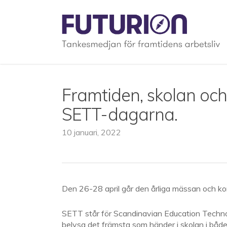
Skip
to
main
content
Framtiden, skolan och
SETT-dagarna.
10 januari, 2022
Den 26-28 april går den årliga mässan och ko
SETT står för Scandinavian Education Technolo
belysa det främsta som händer i skolan i både