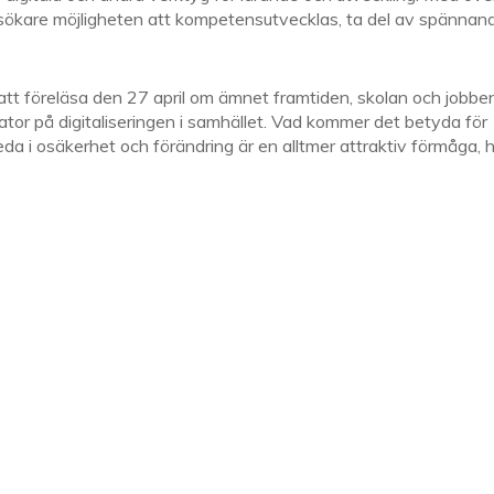
besökare möjligheten att kompetensutvecklas, ta del av spännan
t föreläsa den 27 april om ämnet framtiden, skolan och jobben
r på digitaliseringen i samhället. Vad kommer det betyda för
eda i osäkerhet och förändring är en alltmer attraktiv förmåga, 