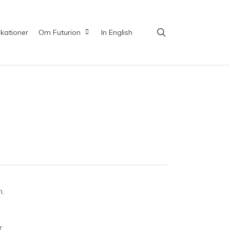
search
ikationer
Om Futurion
In English
n.
r