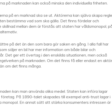
erna på marknaden kan också minska den individuella friheten.
lerna på en marknad ska se ut. Aktörerna kan själva skapa regle
ten bestämma vad som ska gälla. Det finns fördelar och
skillnad mellan dem är förstås att staten har våldsmonopol, p
alternativ.
tre på det än den som bara gör saken en gång. I alla fall har
om säljer en bil har mer information om både bilar och
år. Det ger ett övertag i den enskilda situationen, men också
 regelverken på marknaden. Om det finns få eller endast en aktö
än om det finns många.
knaden kan man använda olika medel. Staten kan införa lagar
öretag. På 1890-talet skapades till exempel anti-trust lagar i
 monopol. En annat sätt att stärka konsumenters intressen är