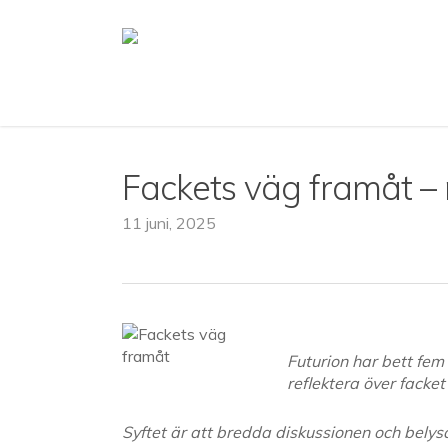
Skip
to
main
content
Fackets väg framåt – 
11 juni, 2025
Futurion har bett fem
reflektera över facke
Syftet är att bredda diskussionen och bely