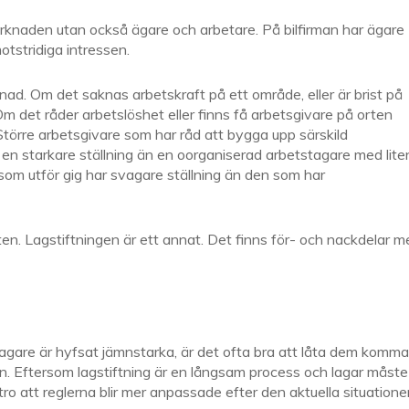
marknaden utan också ägare och arbetare. På bilfirman har ägare
tstridiga intressen.
nad. Om det saknas arbetskraft på ett område, eller är brist på
Om det råder arbetslöshet eller finns få arbetsgivare på orten
 Större arbetsgivare som har råd att bygga upp särskild
n starkare ställning än en oorganiserad arbetstagare med lite
som utför gig har svagare ställning än den som har
ten. Lagstiftningen är ett annat. Det finns för- och nackdelar m
agare är hyfsat jämnstarka, är det ofta bra att låta dem komma
n. Eftersom lagstiftning är en långsam process och lagar måste
tro att reglerna blir mer anpassade efter den aktuella situation