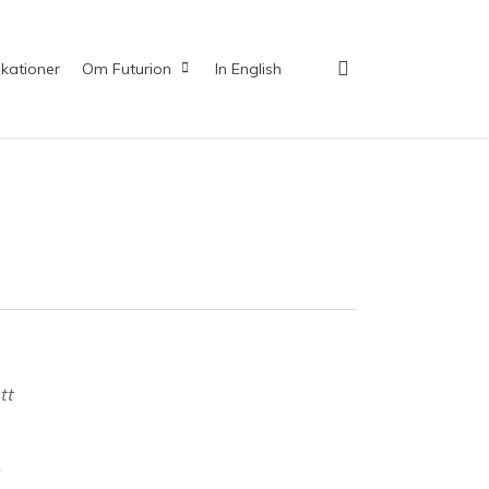
search
ikationer
Om Futurion
In English
tt