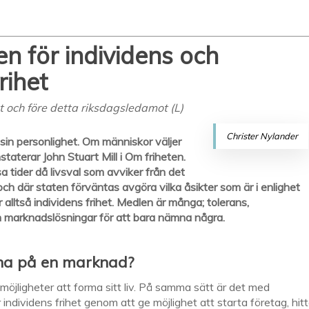
n för individens och
rihet
et och före detta riksdagsledamot (L)
Christer Nylander
 sin personlighet. Om människor väljer
nstaterar John Stuart Mill i Om friheten.
 tider då livsval som avviker från det
h där staten förväntas avgöra vilka åsikter som är i enlighet
är alltså individens frihet. Medlen är många; tolerans,
ch marknadslösningar för att bara nämna några.
na på en marknad?
jligheter att forma sitt liv. På samma sätt är det med
dividens frihet genom att ge möjlighet att starta företag, hit