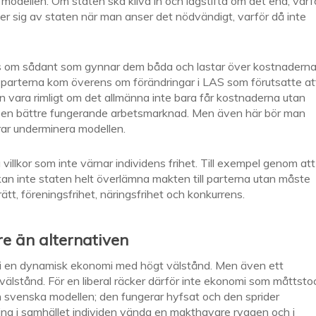
modellen. Om staten ska kliva in och lagstifta om det ena, varf
 sig av staten när man anser det nödvändigt, varför då inte
ns om sådant som gynnar dem båda och lastar över kostnadern
r parterna kom överens om förändringar i LAS som förutsatte at
kan vara rimligt om det allmänna inte bara får kostnaderna utan
m en bättre fungerande arbetsmarknad. Men även här bör man
rar underminera modellen.
 villkor som inte värnar individens frihet. Till exempel genom att
an inte staten helt överlämna makten till parterna utan måste
t, föreningsfrihet, näringsfrihet och konkurrens.
re än alternativen
rre i en dynamisk ekonomi med högt välstånd. Men även ett
välstånd. För en liberal räcker därför inte ekonomi som måttsto
den svenska modellen; den fungerar hyfsat och den sprider
ng i samhället individen vända en makthavare ryggen och i