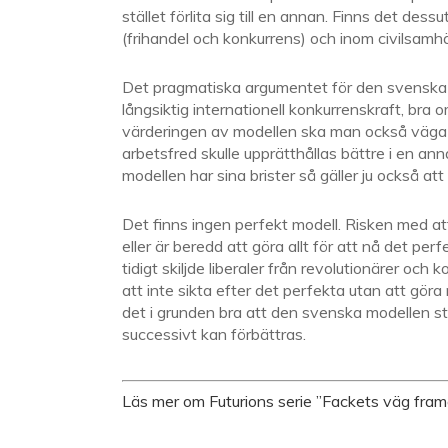
stället förlita sig till en annan. Finns det d
(frihandel och konkurrens) och inom civilsamhäl
Det pragmatiska argumentet för den svenska pa
långsiktig internationell konkurrenskraft, bra o
värderingen av modellen ska man också väga in 
arbetsfred skulle upprätthållas bättre i en a
modellen har sina brister så gäller ju också att 
Det finns ingen perfekt modell. Risken med at
eller är beredd att göra allt för att nå det pe
tidigt skiljde liberaler från revolutionärer och k
att inte sikta efter det perfekta utan att gör
det i grunden bra att den svenska modellen st
successivt kan förbättras.
Läs mer om Futurions serie ”Fackets väg framå