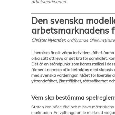
arbetsmarknaden.
Den svenska modelle
arbetsmarknadens f
Christer Nylander
, ordförande Ohlininstitut
Liberalism är att värna individens frihet forma
olika sätt att leva är det bra för samhället, ko
Det är en ståndpunkt som känns radikal i dessa
förment normala ofta betraktas med skepsis oc
med svenska värderingar.
Målet för liberaler 
yttrandefrihet, jämställdhet, rättssäkerhet o
Vem ska bestämma spelregler
Staten kan både öka och minska människans mö
marknaden. En välfungerande marknad vidgar in