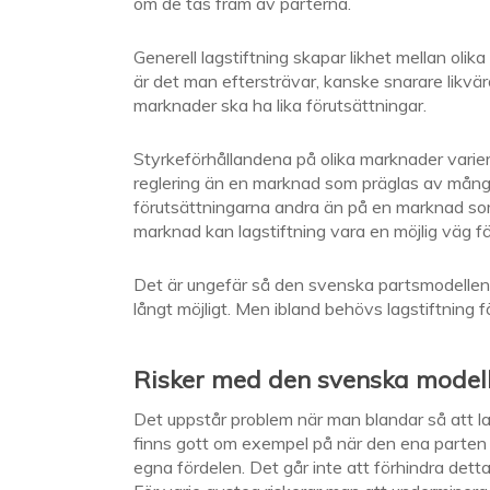
om de tas fram av parterna.
Generell lagstiftning skapar likhet mellan olika
är det man eftersträvar, kanske snarare likvärd
marknader ska ha lika förutsättningar.
Styrkeförhållandena på olika marknader varier
reglering än en marknad som präglas av många
förutsättningarna andra än på en marknad som
marknad kan lagstiftning vara en möjlig väg fö
Det är ungefär så den svenska partsmodellen se
långt möjligt. Men ibland behövs lagstiftning f
Risker med den svenska model
Det uppstår problem när man blandar så att la
finns gott om exempel på när den ena parten a
egna fördelen. Det går inte att förhindra det