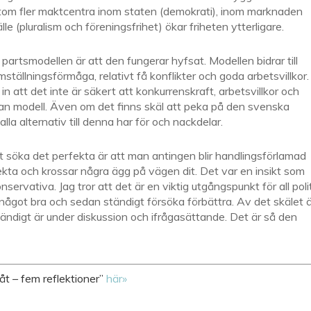
essutom fler maktcentra inom staten (demokrati), inom marknaden
le (pluralism och föreningsfrihet) ökar friheten ytterligare.
rtsmodellen är att den fungerar hyfsat. Modellen bidrar till
mställningsförmåga, relativt få konflikter och goda arbetsvillkor. 
att det inte är säkert att konkurrenskraft, arbetsvillkor och
nnan modell. Även om det finns skäl att peka på den svenska
alla alternativ till denna har för och nackdelar.
t söka det perfekta är att man antingen blir handlingsförlamad
rfekta och krossar några ägg på vägen dit. Det var en insikt som
onservativa. Jag tror att det är en viktig utgångspunkt för all poli
a något bra och sedan ständigt försöka förbättra. Av det skälet 
ändigt är under diskussion och ifrågasättande. Det är så den
t – fem reflektioner”
här»