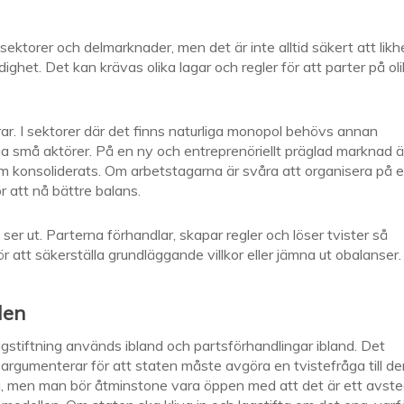
 sektorer och delmarknader, men det är inte alltid säkert att likh
ighet. Det kan krävas olika lagar och regler för att parter på ol
ar. I sektorer där det finns naturliga monopol behövs annan
 små aktörer. På en ny och entreprenöriellt präglad marknad ä
 konsoliderats. Om arbetstagarna är svåra att organisera på 
r att nå bättre balans.
r ut. Parterna förhandlar, skapar regler och löser tvister så
ör att säkerställa grundläggande villkor eller jämna ut obalanser.
len
gstiftning används ibland och partsförhandlingar ibland. Det
rgumenterar för att staten måste avgöra en tvistefråga till de
ta, men man bör åtminstone vara öppen med att det är ett avste