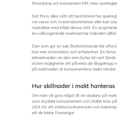
försörjning och konsumera fritt, men spelregl
Det finns olika sätt att bestämma hur spelreg
via vanor och överenskommelser eller kan sta
nackdelar med båda dessa sätt. En avgörande 
en välfungerande marknad har individen alltid 
Den som gör en sak återkommande blir ofta bät
hon mer information och erfarenhet. En firma s
bilmarknaden än den som byter bil vart fjärde 
större möjligheter att påverka de långsiktiga
på marknaden är konsumentens makt mindre 
Hur skillnader i makt hanteras
Om man vill göra något åt en obalans på mar
som skyddar konsumenten och ställer krav på f
USA för att stärka konkurrensen och bekämpa
att de bildar föreningar.