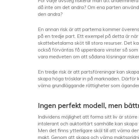
För varje avsteg riskerar man att underminera 
då inte om det andra? Om ena parten använder
den andra?
En annan risk är att parterna kommer övere
på en tredje part. Ett exempel på detta är nä
skattebetalarna sköt till stora resurser. Det 
också förväntas få uppenbara vinster så so
vara medveten om att sådana lösningar riske
En tredje risk är att partsföreningar kan skapa
skapa höga trösklar in på marknaden. Därför k
värna grundläggande rättigheter som äganderät
Ingen perfekt modell, men bätt
Individens möjlighet att forma sitt liv är stö
intolerant och auktoritärt samhälle kan skapa 
Men det finns ytterligare skäl till att värna 
makt. Genom att skapa och värna maktspridni