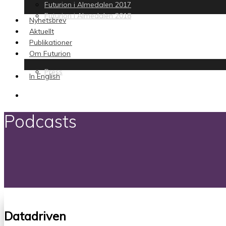
Futurion i Almedalen 2017
Futurion i Almedalen 2018
Nyhetsbrev
Aktuellt
Publikationer
Om Futurion
Press
In English
search
Podcasts
Datadriven