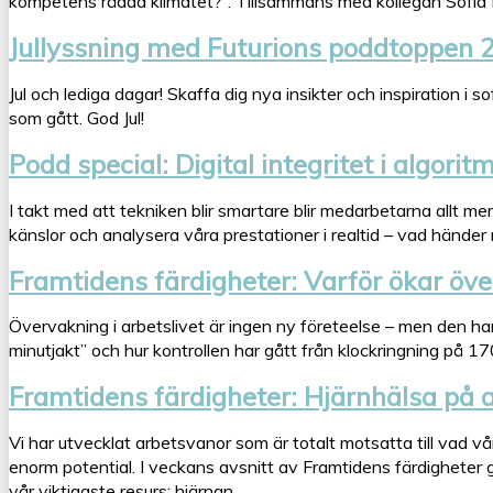
kompetens rädda klimatet?”. Tillsammans med kollegan Sofia 
Jullyssning med Futurions poddtoppen 
Jul och lediga dagar! Skaffa dig nya insikter och inspiration i
som gått. God Jul!
Podd special: Digital integritet i algorit
I takt med att tekniken blir smartare blir medarbetarna allt me
känslor och analysera våra prestationer i realtid – vad händer m
Framtidens färdigheter: Varför ökar öve
Övervakning i arbetslivet är ingen ny företeelse – men den har
minutjakt” och hur kontrollen har gått från klockringning på 170
Framtidens färdigheter: Hjärnhälsa på 
Vi har utvecklat arbetsvanor som är totalt motsatta till vad 
enorm potential. I veckans avsnitt av Framtidens färdigheter 
vår viktigaste resurs: hjärnan.