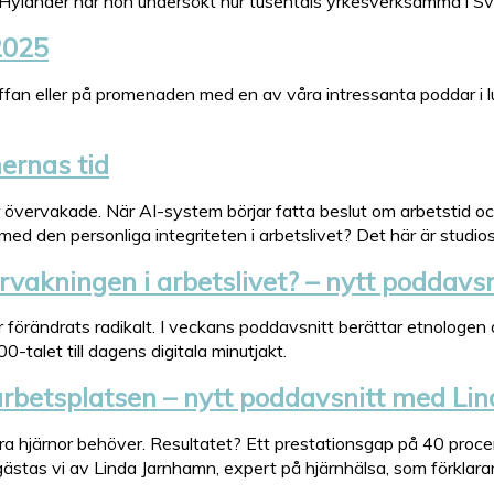
Hylander har hon undersökt hur tusentals yrkesverksamma i Sve
2025
 soffan eller på promenaden med en av våra intressanta poddar i l
mernas tid
r övervakade. När AI-system börjar fatta beslut om arbetstid och 
ed den personliga integriteten i arbetslivet? Det här är studiosa
rvakningen i arbetslivet? – nytt poddav
 förändrats radikalt. I veckans poddavsnitt berättar etnologen 
0-talet till dagens digitala minutjakt.
arbetsplatsen – nytt poddavsnitt med Li
våra hjärnor behöver. Resultatet? Ett prestationsgap på 40 proc
gästas vi av Linda Jarnhamn, expert på hjärnhälsa, som förklara