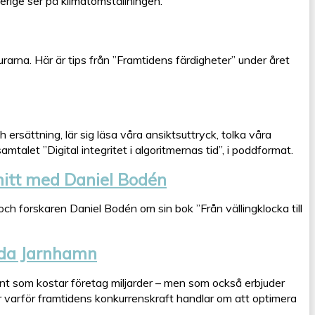
rige ser på klimatomställningen.
urarna. Här är tips från ”Framtidens färdigheter” under året
ersättning, lär sig läsa våra ansiktsuttryck, tolka våra
mtalet ”Digital integritet i algoritmernas tid”, i poddformat.
snitt med Daniel Bodén
och forskaren Daniel Bodén om sin bok ”Från vällingklocka till
nda Jarnhamn
ent som kostar företag miljarder – men som också erbjuder
r varför framtidens konkurrenskraft handlar om att optimera