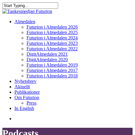
Skip
to
Close
main
Search
content
search
Menu
Almedalen
Futurion i Almedalen 2026
Futurion i Almedalen 2025
Futurion i Almedalen 2024
Futurion i Almedalen 2023
Futurion i Almedalen 2022
DigitAlmedalen 2021
DigitAlmedalen 2020
Futurion i Almedalen 2019
Futurion i Almedalen 2017
Futurion i Almedalen 2018
Nyhetsbrev
Aktuellt
Publikationer
Om Futurion
Press
In English
search
Podcasts