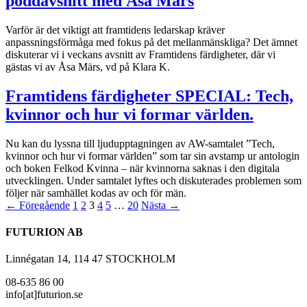
poddavsnitt med Åsa Märs
Varför är det viktigt att framtidens ledarskap kräver
anpassningsförmåga med fokus på det mellanmänskliga? Det ämnet
diskuterar vi i veckans avsnitt av Framtidens färdigheter, där vi
gästas vi av Åsa Märs, vd på Klara K.
Framtidens färdigheter SPECIAL: Tech,
kvinnor och hur vi formar världen.
Nu kan du lyssna till ljudupptagningen av AW-samtalet ”Tech,
kvinnor och hur vi formar världen” som tar sin avstamp ur antologin
och boken Felkod Kvinna – när kvinnorna saknas i den digitala
utvecklingen. Under samtalet lyftes och diskuterades problemen som
följer när samhället kodas av och för män.
← Föregående
1
2
3
4
5
…
20
Nästa →
FUTURION AB
Linnégatan 14, 114 47 STOCKHOLM
08-635 86 00
info[at]futurion.se