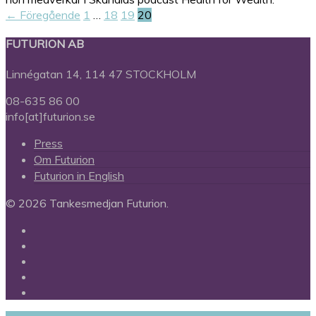
← Föregående
1
…
18
19
20
FUTURION AB
Linnégatan 14, 114 47 STOCKHOLM
08-635 86 00
info[at]futurion.se
Press
Om Futurion
Futurion in English
© 2026 Tankesmedjan Futurion.
twitter
facebook
linkedin
instagram
spotify