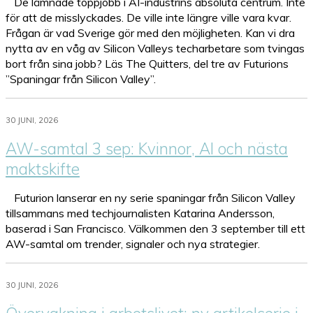
De lämnade toppjobb i AI-industrins absoluta centrum. Inte
för att de misslyckades. De ville inte längre ville vara kvar.
Frågan är vad Sverige gör med den möjligheten. Kan vi dra
nytta av en våg av Silicon Valleys techarbetare som tvingas
bort från sina jobb? Läs The Quitters, del tre av Futurions
”Spaningar från Silicon Valley”.
30 JUNI, 2026
AW-samtal 3 sep: Kvinnor, AI och nästa
maktskifte
Futurion lanserar en ny serie spaningar från Silicon Valley
tillsammans med techjournalisten Katarina Andersson,
baserad i San Francisco. Välkommen den 3 september till ett
AW-samtal om trender, signaler och nya strategier.
30 JUNI, 2026