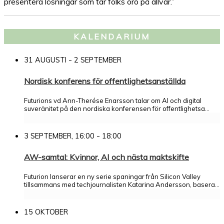
presentera lösningar som tar folks oro på allvar.”
KALENDARIUM
-
31 AUGUSTI
2 SEPTEMBER
Nordisk konferens för offentlighetsanställda
Futurions vd Ann-Therése Enarsson talar om AI och digital
suveränitet på den nordiska konferensen för offentlighetsa...
-
3 SEPTEMBER, 16:00
18:00
AW-samtal: Kvinnor, AI och nästa maktskifte
Futurion lanserar en ny serie spaningar från Silicon Valley
tillsammans med techjournalisten Katarina Andersson, basera...
15 OKTOBER