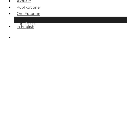
Aktuellt
Publikationer
Om Futurion
Press
In English
search
Forskning & fakta
Insikt & åsikt
Samtal & möten
Podcasts
Hacks & sprints
Livesändningar & intervjuer