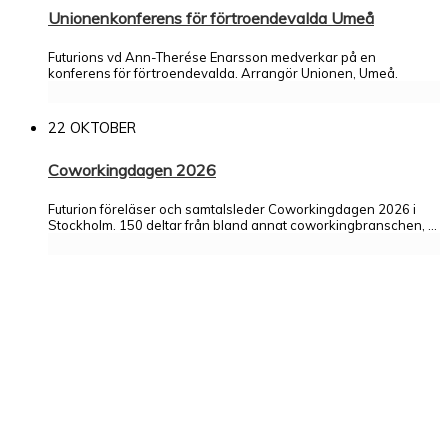
Unionenkonferens för förtroendevalda Umeå
Futurions vd Ann-Therése Enarsson medverkar på en
konferens för förtroendevalda. Arrangör Unionen, Umeå.
22 OKTOBER
Coworkingdagen 2026
Futurion föreläser och samtalsleder Coworkingdagen 2026 i
Stockholm. 150 deltar från bland annat coworkingbranschen, ...
FutureFit
Livslångt lärande i arbetslivet
DigitAlmedalen
Frågor om framtidens arbetsmarknad