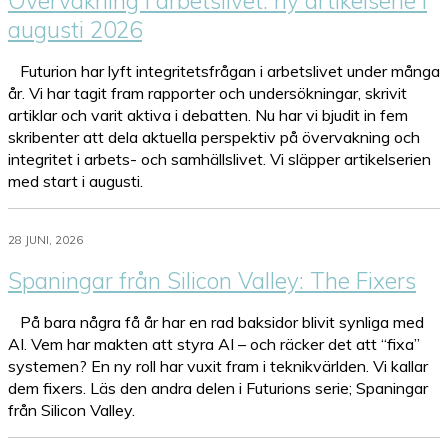
Övervakning i arbetslivet: ny artikelserie i
augusti 2026
Futurion har lyft integritetsfrågan i arbetslivet under många
år. Vi har tagit fram rapporter och undersökningar, skrivit
artiklar och varit aktiva i debatten. Nu har vi bjudit in fem
skribenter att dela aktuella perspektiv på övervakning och
integritet i arbets- och samhällslivet. Vi släpper artikelserien
med start i augusti.
28 JUNI, 2026
Spaningar från Silicon Valley: The Fixers
På bara några få år har en rad baksidor blivit synliga med
AI. Vem har makten att styra AI – och räcker det att “fixa”
systemen? En ny roll har vuxit fram i teknikvärlden. Vi kallar
dem fixers. Läs den andra delen i Futurions serie; Spaningar
från Silicon Valley.