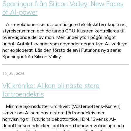
Spaningar från Silicon Valley: New Faces
of AI-power
AI-revolutionen ser ut som tidigare teknikskiften: kapitalet,
styrelserummen och de tunga GPU-klustren kontrolleras till
övervägande del av män. Men under ytan pågår något
annat. Antalet kvinnor som använder generativa AI-verktyg
har exploderat. Läs den första delen i Futurions nya serie;
Spaningar från Silicon Valley.
20 JUNI, 2026
VK krönika: AI kan bli nästa stora
förtroendekris
Mimmie Björnsdotter Grönkvist (Västerbottens-Kuriren)
skriver om AI som nästa stora förtroendekris med
hänvisning till Futurions debattartikel i DN. ”Svensk AI-
debatt är sömndrucken, politikerna behöver vakna upp och