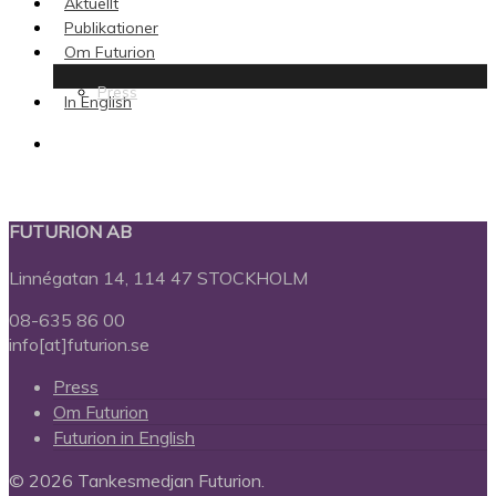
Aktuellt
Publikationer
Om Futurion
Press
In English
search
FUTURION AB
Linnégatan 14, 114 47 STOCKHOLM
08-635 86 00
info[at]futurion.se
Press
Om Futurion
Futurion in English
© 2026 Tankesmedjan Futurion.