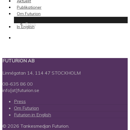
Aktuellt
Publikationer
Om Futurion
Press
In English
search
FUTURION AB
Linnégatan 14, 114 47 STOCKHOLM
08-635 86 00
info[at]futurion.se
Press
Om Futurion
Futurion in English
© 2026 Tankesmedjan Futurion.