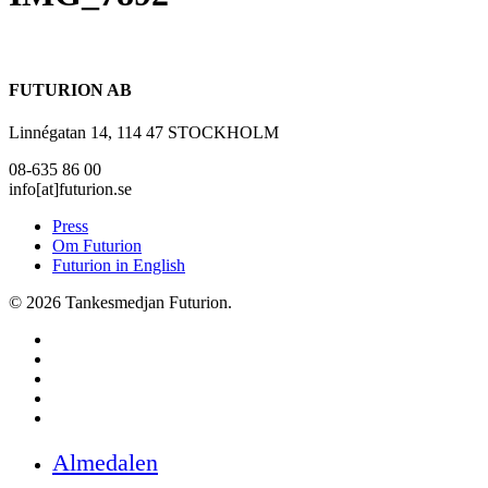
FUTURION AB
Linnégatan 14, 114 47 STOCKHOLM
08-635 86 00
info[at]futurion.se
Press
Om Futurion
Futurion in English
© 2026 Tankesmedjan Futurion.
twitter
facebook
linkedin
instagram
spotify
Close
Almedalen
Menu