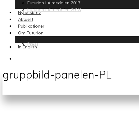
Futurion i Almedalen 2017
Futurion i Almedalen 2018
Nyhetsbrev
Aktuellt
Publikationer
Om Futurion
Press
In English
search
gruppbild-panelen-PL