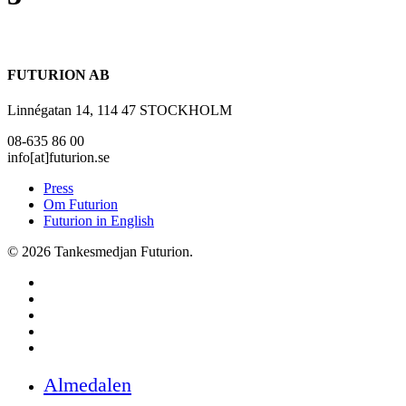
FUTURION AB
Linnégatan 14, 114 47 STOCKHOLM
08-635 86 00
info[at]futurion.se
Press
Om Futurion
Futurion in English
© 2026 Tankesmedjan Futurion.
twitter
facebook
linkedin
instagram
spotify
Close
Almedalen
Menu