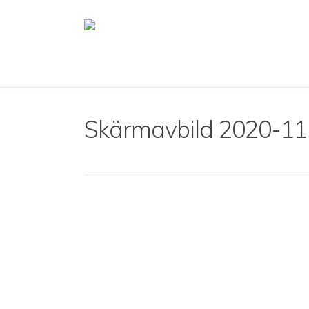
Skip
to
main
content
Skärmavbild 2020-11-