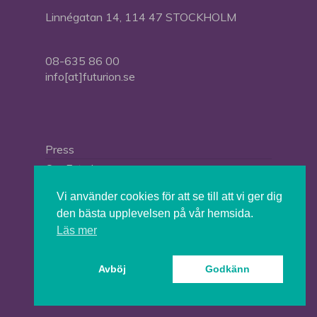
Linnégatan 14, 114 47 STOCKHOLM
08-635 86 00
info[at]futurion.se
Press
Om Futurion
Futurion in English
Vi använder cookies för att se till att vi ger dig
den bästa upplevelsen på vår hemsida.
Läs mer
© 2026 Tankesmedjan Futurion.
Avböj
Godkänn
twitter
facebook
linkedin
instagram
spotify