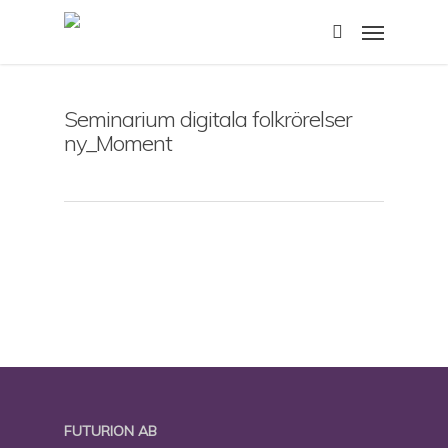
Skip
Menu
to
search
main
content
Seminarium digitala folkrörelser
ny_Moment
FUTURION AB