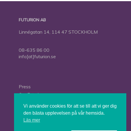
FUTURION AB
Linnégatan 14, 114 47 STOCKHOLM
08-635 86 00
info[at]futurion.se
Press
Om Futurion
Futurion in English
Vi använder cookies för att se till att vi ger dig
den bästa upplevelsen på vår hemsida.
Läs mer