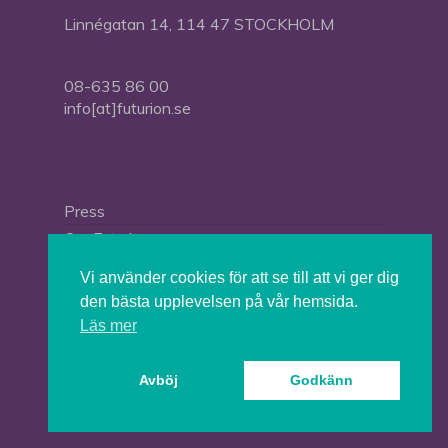
Linnégatan 14, 114 47 STOCKHOLM
08-635 86 00
info[at]futurion.se
Press
Om Futurion
Futurion in English
Vi använder cookies för att se till att vi ger dig
den bästa upplevelsen på vår hemsida.
Läs mer
© 2026 Tankesmedjan Futurion.
Avböj
Godkänn
twitter
facebook
linkedin
instagram
spotify