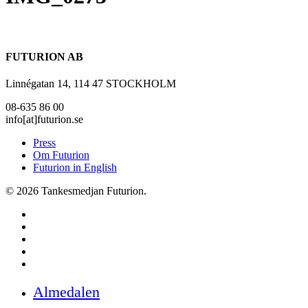
FUTURION AB
Linnégatan 14, 114 47 STOCKHOLM
08-635 86 00
info[at]futurion.se
Press
Om Futurion
Futurion in English
© 2026 Tankesmedjan Futurion.
twitter
facebook
linkedin
instagram
spotify
Close
Almedalen
Menu