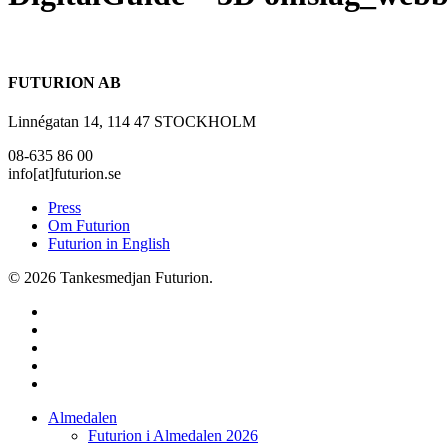
FUTURION AB
Linnégatan 14, 114 47 STOCKHOLM
08-635 86 00
info[at]futurion.se
Press
Om Futurion
Futurion in English
© 2026 Tankesmedjan Futurion.
twitter
facebook
linkedin
instagram
spotify
Close
Almedalen
Menu
Futurion i Almedalen 2026