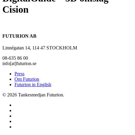
Cision
FUTURION AB
Linnégatan 14, 114 47 STOCKHOLM
08-635 86 00
info[at]futurion.se
Press
Om Futurion
Futurion in English
© 2026 Tankesmedjan Futurion.
twitter
facebook
linkedin
instagram
spotify