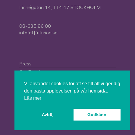
Linnégatan 14, 114 47 STOCKHOLM
08-635 86 00
info[at]futurion.se
Press
Om Futurion
Futurion in English
Vi använder cookies för att se till att vi ger dig
den bästa upplevelsen på vår hemsida.
Läs mer
© 2026 Tankesmedjan Futurion.
Avböj
Godkänn
twitter
facebook
linkedin
instagram
spotify