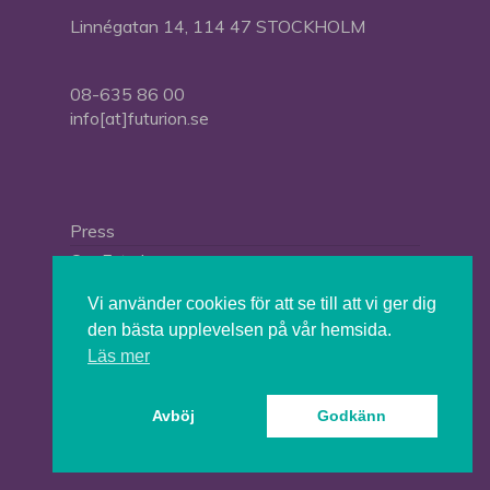
Linnégatan 14, 114 47 STOCKHOLM
08-635 86 00
info[at]futurion.se
Press
Om Futurion
Futurion in English
Vi använder cookies för att se till att vi ger dig
den bästa upplevelsen på vår hemsida.
Läs mer
© 2026 Tankesmedjan Futurion.
Avböj
Godkänn
twitter
facebook
linkedin
instagram
spotify