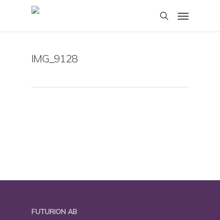
Skip
Menu
to
search
main
content
IMG_9128
FUTURION AB