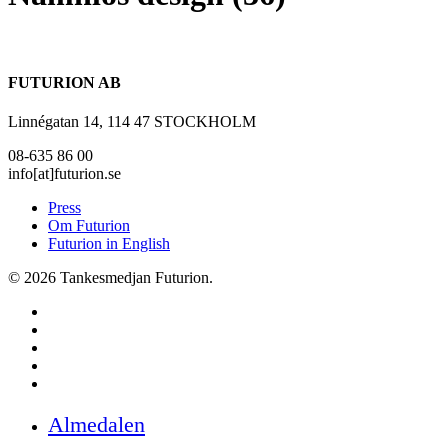
FUTURION AB
Linnégatan 14, 114 47 STOCKHOLM
08-635 86 00
info[at]futurion.se
Press
Om Futurion
Futurion in English
© 2026 Tankesmedjan Futurion.
twitter
facebook
linkedin
instagram
spotify
Close
Almedalen
Menu