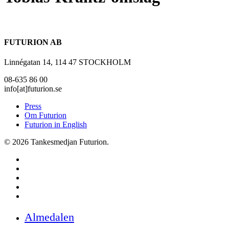
FUTURION AB
Linnégatan 14, 114 47 STOCKHOLM
08-635 86 00
info[at]futurion.se
Press
Om Futurion
Futurion in English
© 2026 Tankesmedjan Futurion.
twitter
facebook
linkedin
instagram
spotify
Close
Almedalen
Menu