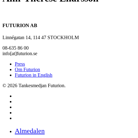
FUTURION AB
Linnégatan 14, 114 47 STOCKHOLM
08-635 86 00
info[at]futurion.se
Press
Om Futurion
Futurion in English
© 2026 Tankesmedjan Futurion.
twitter
facebook
linkedin
instagram
spotify
Close
Almedalen
Menu