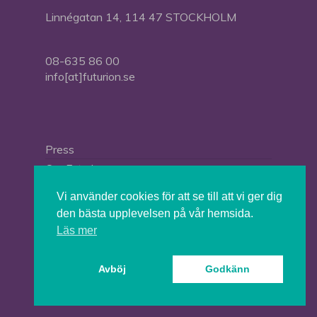
Linnégatan 14, 114 47 STOCKHOLM
08-635 86 00
info[at]futurion.se
Press
Om Futurion
Futurion in English
Vi använder cookies för att se till att vi ger dig
den bästa upplevelsen på vår hemsida.
Läs mer
© 2026 Tankesmedjan Futurion.
Avböj
Godkänn
twitter
facebook
linkedin
instagram
spotify