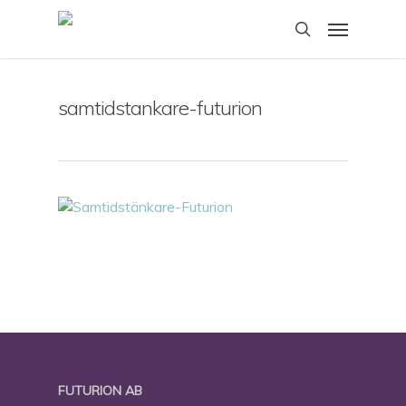
Skip
Menu
to
search
main
content
samtidstankare-futurion
FUTURION AB