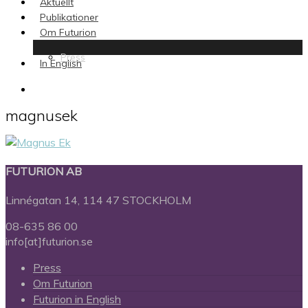
Aktuellt
Publikationer
Om Futurion
Press
In English
search
magnusek
FUTURION AB
Linnégatan 14, 114 47 STOCKHOLM
08-635 86 00
info[at]futurion.se
Press
Om Futurion
Futurion in English