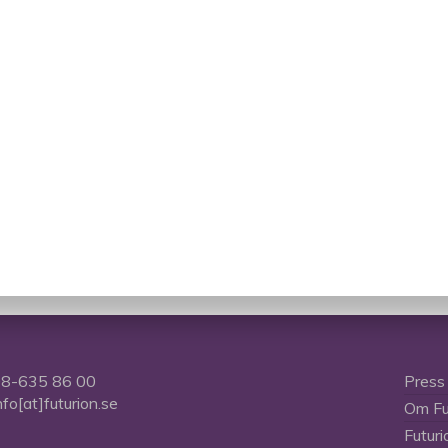
8-635 86 00
Press
nfo[at]futurion.se
Om Fu
Futuri