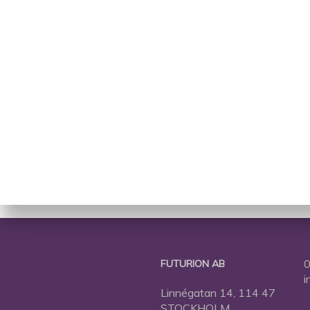
0
FUTURION AB
i
Linnégatan 14, 114 47
STOCKHOLM