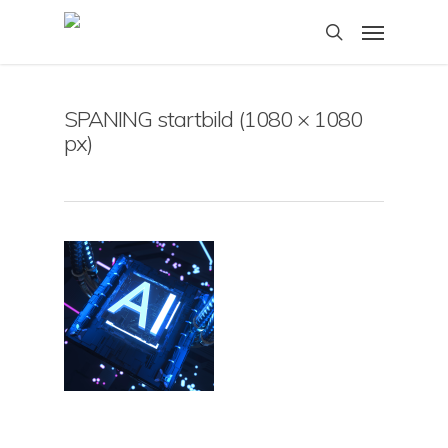
Skip
Menu
to
search
main
content
SPANING startbild (1080 × 1080
px)