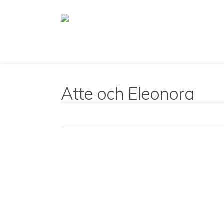
Skip
to
main
content
Atte och Eleonora