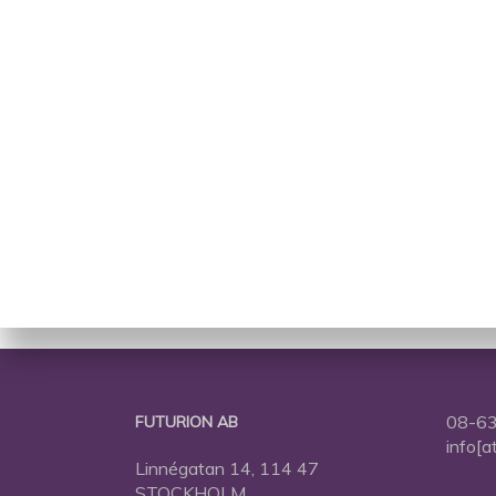
08-63
FUTURION AB
info[a
Linnégatan 14, 114 47
STOCKHOLM