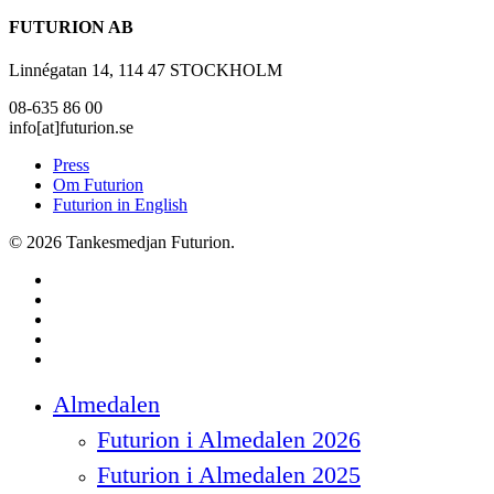
FUTURION AB
Linnégatan 14, 114 47 STOCKHOLM
08-635 86 00
info[at]futurion.se
Press
Om Futurion
Futurion in English
© 2026 Tankesmedjan Futurion.
twitter
facebook
linkedin
instagram
spotify
Close
Almedalen
Menu
Futurion i Almedalen 2026
Futurion i Almedalen 2025