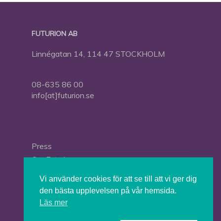
FUTURION AB
Linnégatan 14, 114 47 STOCKHOLM
08-635 86 00
info[at]futurion.se
Press
Om Futurion
Futurion in English
Vi använder cookies för att se till att vi ger dig
den bästa upplevelsen på vår hemsida.
Läs mer