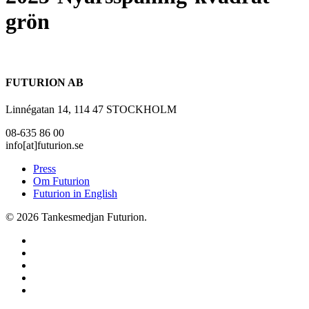
grön
FUTURION AB
Linnégatan 14, 114 47 STOCKHOLM
08-635 86 00
info[at]futurion.se
Press
Om Futurion
Futurion in English
© 2026 Tankesmedjan Futurion.
twitter
facebook
linkedin
instagram
spotify