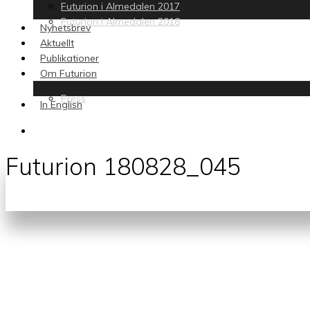
Futurion i Almedalen 2017
Futurion i Almedalen 2018
Nyhetsbrev
Aktuellt
Publikationer
Om Futurion
Press
In English
search
Futurion 180828_045