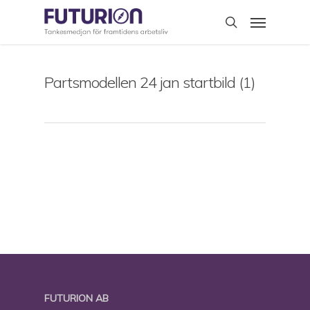
Skip
Menu
to
search
main
content
Partsmodellen 24 jan startbild (1)
FUTURION AB