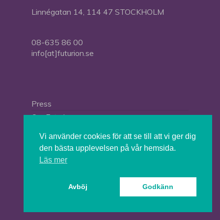
Linnégatan 14, 114 47 STOCKHOLM
08-635 86 00
info[at]futurion.se
Press
Om Futurion
Futurion in English
Vi använder cookies för att se till att vi ger dig
den bästa upplevelsen på vår hemsida.
Läs mer
© 2026 Tankesmedjan Futurion.
Avböj
Godkänn
twitter
facebook
linkedin
instagram
spotify