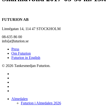
FUTURION AB
Linnégatan 14, 114 47 STOCKHOLM
08-635 86 00
info[at]futurion.se
Press
Om Futurion
Futurion in English
© 2026 Tankesmedjan Futurion.
twitter
facebook
linkedin
instagram
spotify
Close
Almedalen
Menu
Futurion i Almedalen 2026