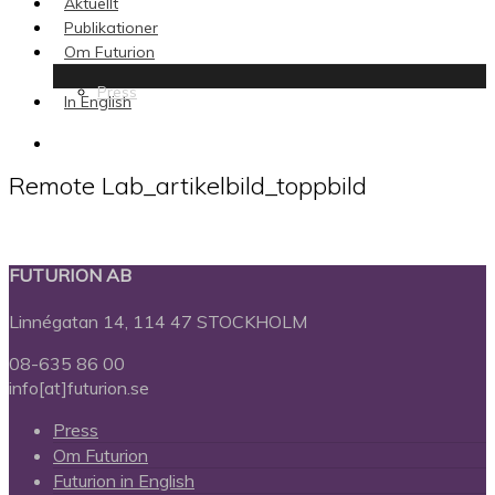
Aktuellt
Publikationer
Om Futurion
Press
In English
search
Remote Lab_artikelbild_toppbild
FUTURION AB
Linnégatan 14, 114 47 STOCKHOLM
08-635 86 00
info[at]futurion.se
Press
Om Futurion
Futurion in English