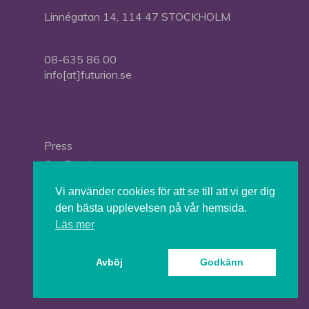
Linnégatan 14, 114 47 STOCKHOLM
08-635 86 00
info[at]futurion.se
Press
Om Futurion
Futurion in English
Vi använder cookies för att se till att vi ger dig
den bästa upplevelsen på vår hemsida.
Läs mer
© 2026 Tankesmedjan Futurion.
Avböj
Godkänn
twitter
facebook
linkedin
instagram
spotify