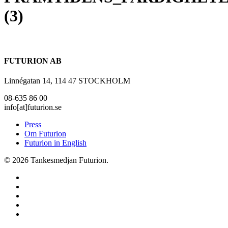
(3)
FUTURION AB
Linnégatan 14, 114 47 STOCKHOLM
08-635 86 00
info[at]futurion.se
Press
Om Futurion
Futurion in English
© 2026 Tankesmedjan Futurion.
twitter
facebook
linkedin
instagram
spotify