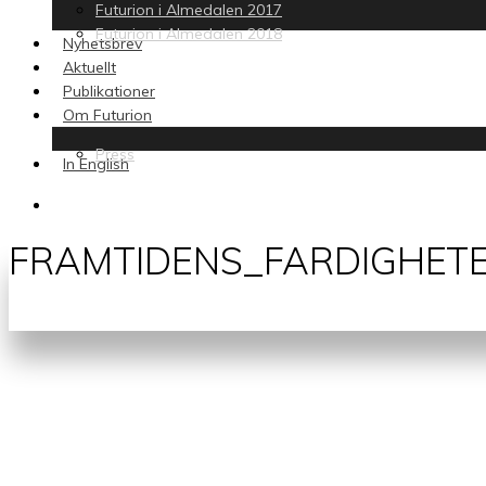
Futurion i Almedalen 2017
Futurion i Almedalen 2018
Nyhetsbrev
Aktuellt
Publikationer
Om Futurion
Press
In English
search
FRAMTIDENS_FARDIGHETER