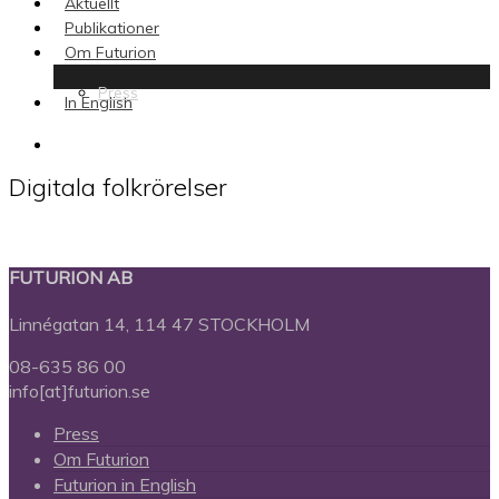
Aktuellt
Publikationer
Om Futurion
Press
In English
search
Digitala folkrörelser
FUTURION AB
Linnégatan 14, 114 47 STOCKHOLM
08-635 86 00
info[at]futurion.se
Press
Om Futurion
Futurion in English