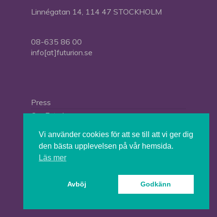
Linnégatan 14, 114 47 STOCKHOLM
08-635 86 00
info[at]futurion.se
Press
Om Futurion
Futurion in English
Vi använder cookies för att se till att vi ger dig
den bästa upplevelsen på vår hemsida.
Läs mer
© 2026 Tankesmedjan Futurion.
Avböj
Godkänn
twitter
facebook
linkedin
instagram
spotify