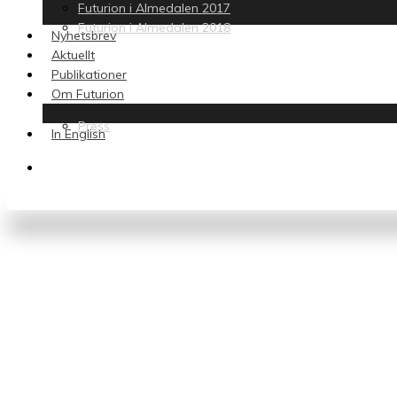
Futurion i Almedalen 2017
Futurion i Almedalen 2018
Nyhetsbrev
Aktuellt
Publikationer
Om Futurion
Press
In English
search