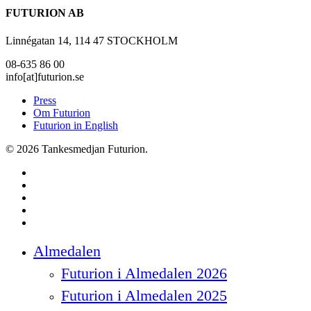
FUTURION AB
Linnégatan 14, 114 47 STOCKHOLM
08-635 86 00
info[at]futurion.se
Press
Om Futurion
Futurion in English
© 2026 Tankesmedjan Futurion.
twitter
facebook
linkedin
instagram
spotify
Close
Almedalen
Menu
Futurion i Almedalen 2026
Futurion i Almedalen 2025